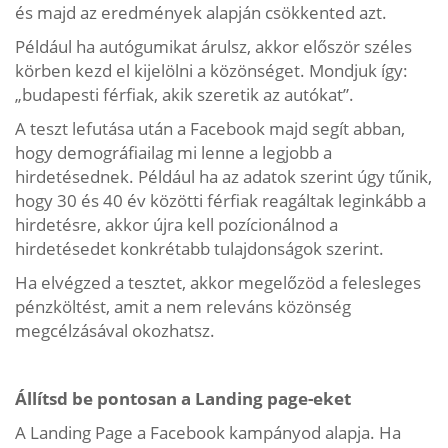
és majd az eredmények alapján csökkented azt.
Például ha autógumikat árulsz, akkor először széles
körben kezd el kijelölni a közönséget. Mondjuk így:
„budapesti férfiak, akik szeretik az autókat”.
A teszt lefutása után a Facebook majd segít abban,
hogy demográfiailag mi lenne a legjobb a
hirdetésednek. Például ha az adatok szerint úgy tűnik,
hogy 30 és 40 év közötti férfiak reagáltak leginkább a
hirdetésre, akkor újra kell pozícionálnod a
hirdetésedet konkrétabb tulajdonságok szerint.
Ha elvégzed a tesztet, akkor megelőzöd a felesleges
pénzköltést, amit a nem releváns közönség
megcélzásával okozhatsz.
Állítsd be pontosan a Landing page-eket
A Landing Page a Facebook kampányod alapja. Ha