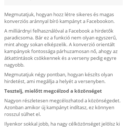
Megmutatjuk, hogyan hozz létre sikeres és magas
konverziós aránnyal bíró kampányt a Facebookon.
A milliárdnyi felhasználóval a Facebook a hirdetők
paradicsoma. Bár ez a funkció nem olyan egyszerű,
mint ahogy sokan elképzelik. A konverzió orientált
kampányok fontossága párhuzamosan nő, ahogy az
átkattintások csökkennek és a verseny pedig egyre
nagyobb.
Megmutatjuk négy pontban, hogyan készíts olyan
hirdetést, ami megállja a helyét a versenyben.
Tesztelj, mielőtt megcélzod a közönséget
Nagyon részletesen megcélozhatod a közönségedet.
Azonban amikor új kampányt indítasz, ez könnyen
rosszul sülhet el.
Ilyenkor sokkal jobb, ha nagy célközönséget jelölsz ki