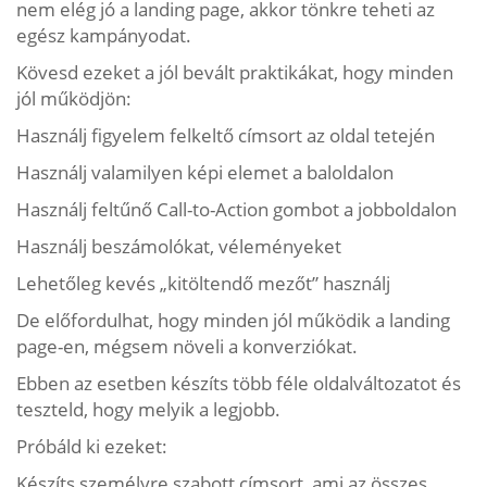
nem elég jó a landing page, akkor tönkre teheti az
egész kampányodat.
Kövesd ezeket a jól bevált praktikákat, hogy minden
jól működjön:
Használj figyelem felkeltő címsort az oldal tetején
Használj valamilyen képi elemet a baloldalon
Használj feltűnő Call-to-Action gombot a jobboldalon
Használj beszámolókat, véleményeket
Lehetőleg kevés „kitöltendő mezőt” használj
De előfordulhat, hogy minden jól működik a landing
page-en, mégsem növeli a konverziókat.
Ebben az esetben készíts több féle oldalváltozatot és
teszteld, hogy melyik a legjobb.
Próbáld ki ezeket:
Készíts személyre szabott címsort, ami az összes