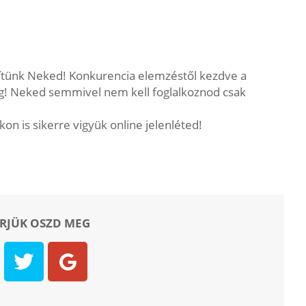
ítünk Neked! Konkurencia elemzéstől kezdve a
ig! Neked semmivel nem kell foglalkoznod csak
n is sikerre vigyük online jelenléted!
ÉRJÜK OSZD MEG