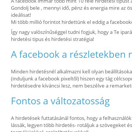
A facebook immár több mint 10 féle hirdetési tipust a
Gondolj bele , mennyi idő, pénz és energia mire az 
ideálisat!
Mi több millió forintot hirdettünk el eddig a facebo
Így nagy valószínűséggel tudni fogjuk, hogy a Te ipa
hirdetési tipus és hirdetési stratégia!
A facebook a részletekben r
Minden hirdetésnél alkalmazni kell olyan beállítások
(induljunk a facebook pixeltől) hiszen egy tág célcs
hirdetésedre kíváncsi lesz, nem beszélve a remarketi
Fontos a változatosság
A hirdetések futtatásánál fontos, hogy a felhasználó
lássák, legyen több hirdetés- rotáljuk a szövegeket 