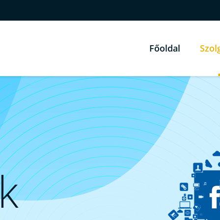
Főoldal
Szol
k