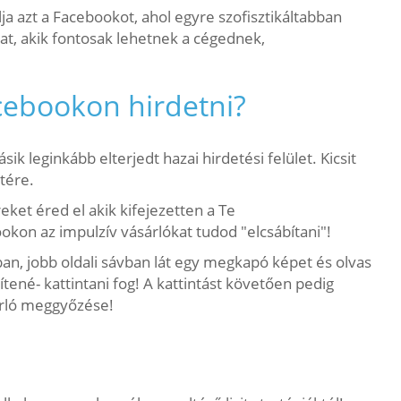
 azt a Facebookot, ahol egyre szofisztikáltabban
ókat, akik fontosak lehetnek a cégednek,
acebookon hirdetni?
ik leginkább elterjedt hazai hirdetési felület. Kicsit
tére.
ket éred el akik kifejezetten a Te
okon az impulzív vásárlókat tudod "elcsábítani"!
an, jobb oldali sávban lát egy megkapó képet és olvas
tené- kattintani fog! A kattintást követően pedig
sárló meggyőzése!