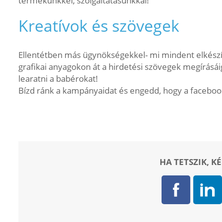
termékünkkel, szolgáltatásunkkal!
Kreatívok és szövegek
Ellentétben más ügynökségekkel- mi mindent elkész
grafikai anyagokon át a hirdetési szövegek megírásá
learatni a babérokat!
Bízd ránk a kampányaidat és engedd, hogy a facebooko
HA TETSZIK, K