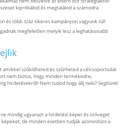
lkalmaz nem beszélve az eltérő licit stratégiáktól!
összeset kipróbálod és megtalálod a számodra
okon és több száz sikeres kampányon vagyunk túl!
rágadnak megfelelően melyik lesz a leghatásosabb
ejlik
at amikkel szűkídheted és szűrheted a célcsoportodat
oport nem biztos, hogy minden termékedre,
ng hirdetésekről! Nem tudod hogy állj neki? Segítünk!
k ne mindíg ugyanazt a hirdetési képet és szöveget
és képeket, de minden esetben tudják azonosítani a