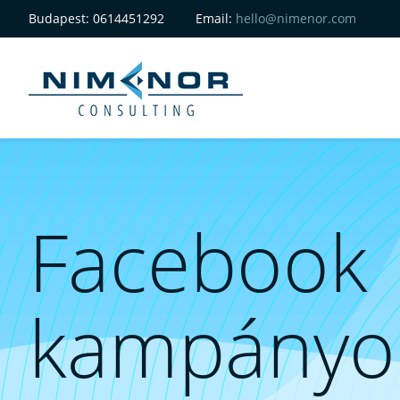
Budapest:
0614451292
Email:
hello@nimenor.com
Facebook
kampányo