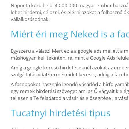
Naponta körülbelül 4 000 000 magyar ember használja
lehet hirdetni, célozni, és elérni azokat a felhasznál
vállalkozásodnak.
Miért éri meg Neked is a f
Egyszerű a válasz! Mert ez a a google ads mellett a más
máshogyan kell tekinteni rá, mint a Google Ads felüle
Amíg a google kereső hirdetéseknél azokat az embere
szolgáltatásaidat/termékeidet keresik, addig a facebo
A facebookot használó leendő vásárlód a hírfolyamáb
egy remek hirdetési szöveget ami az Ő vágyait kielégí
teljesen a Te feladatod a vásárlás elősegítése , a vá
Tucatnyi hirdetési tipus